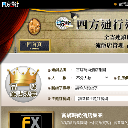
連鎖品牌 ：
人 數 ：
住房
關鍵字搜尋：
主題訂房網：
富驛時尚酒店集團
富驛酒店集團是中外商旅賓客住宿首選