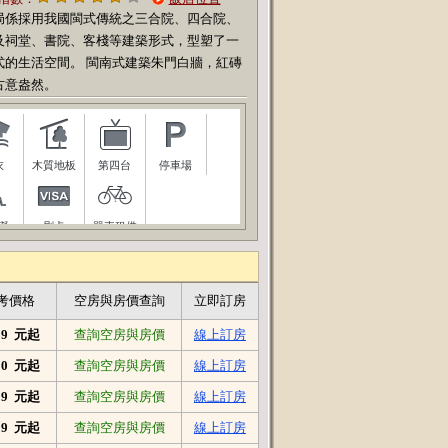
局係採用我國閩式傳統之三合院、四合院、
及祠堂、書院、客棧等建築形式，型塑了一
式的生活空間。 閩南式建築朱門白牆，紅磚
古意盎然。
衣
木質地板
第四台
停車場
礙
刷卡
單車租借
考價格
空房與房價查詢
立即訂房
999 元起
查詢空房與房價
線上訂房
400 元起
查詢空房與房價
線上訂房
999 元起
查詢空房與房價
線上訂房
999 元起
查詢空房與房價
線上訂房