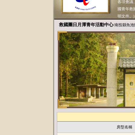
各項會議、
國青年救
明文件。)
救國團日月潭青年活動中心
/南投縣魚池
房型名稱