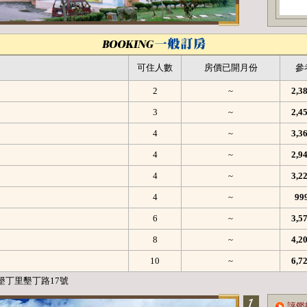
可住人數
房價已開月份
參
2
~
2,
3
~
2,
4
~
3,
4
~
2,
4
~
3,
4
~
99
6
~
3,
8
~
4,
10
~
6,
墾丁里墾丁路17號
評鑑