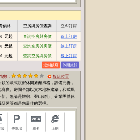
考價格
空房與房價查詢
立即訂房
360 元起
查詢空房與房價
線上訂房
520 元起
查詢空房與房價
線上訂房
840 元起
查詢空房與房價
線上訂房
連鎖飯店
休閒旅館
指數：
飯店位置
新穎的歐式渡假休閒旅館風格，設備完善，
地寬廣。房間全部以實木地板建築，和式風
一新。無論是旅宿、登山健行、企業團體休
議研習等都是您最佳的選擇。
地板
停車場
刷卡
上網