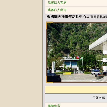
溫馨四人套房
典雅四人套房
救國團天祥青年活動中心
/花蓮縣秀林鄉
房型名稱
雅緻套房