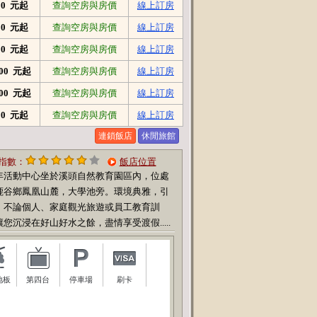
200 元起
查詢空房與房價
線上訂房
200 元起
查詢空房與房價
線上訂房
000 元起
查詢空房與房價
線上訂房
000 元起
查詢空房與房價
線上訂房
000 元起
查詢空房與房價
線上訂房
500 元起
查詢空房與房價
線上訂房
連鎖飯店
休閒旅館
指數：
飯店位置
年活動中心坐於溪頭自然教育園區內，位處
鹿谷鄉鳳凰山麓，大學池旁。環境典雅，引
。不論個人、家庭觀光旅遊或員工教育訓
您沉浸在好山好水之餘，盡情享受渡假.....
地板
第四台
停車場
刷卡