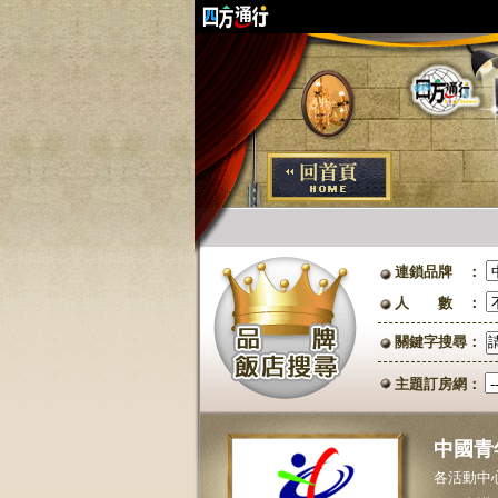
連鎖品牌 ：
人 數 ：
關鍵字搜尋：
主題訂房網：
中國青
各活動中