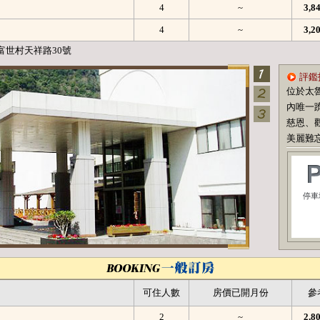
4
~
3,
4
~
3,
富世村天祥路30號
評鑑
位於太
內唯一
慈恩、
美麗難
停車
可住人數
房價已開月份
參
2
~
2,