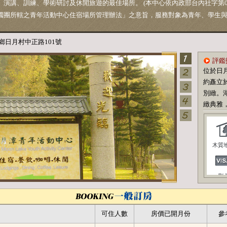
演講、訓練、學術研討及休閒旅遊的最佳場所。 (本中心依內政部台內社字第091
國團所轄之青年活動中心住宿場所管理辦法」之意旨，服務對象為青年、學生
鄉日月村中正路101號
評鑑
位於日
約矗立
別緻。
緻典雅，
木質
刷
可住人數
房價已開月份
參