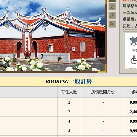
建築格
三落院
處聚落
瓦屋，
洗
無障
可住人數
房價已開月份
參
2
~
9,
2
~
2,
4
~
9,
4
~
9,