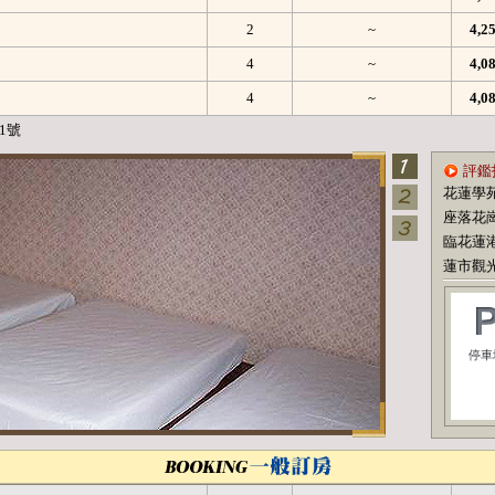
2
~
4,
4
~
4,
4
~
4,
1號
評鑑
花蓮學
座落花
臨花蓮
蓮市觀光
停車