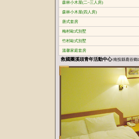
森林小木屋(二~三人房)
森林小木屋(四人房)
唐式套房
梅村歐式別墅
竹村歐式別墅
溫馨家庭套房
救國團溪頭青年活動中心
/南投縣鹿谷鄉