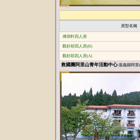
房型名稱
傳習軒四人房
觀杉邨四人房(B)
觀杉邨四人房(A)
救國團阿里山青年活動中心
/嘉義縣阿里