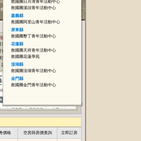
救國團日月潭青年活動中心
0031475號函研訂之「中
救國團溪頭青年活動中心
與會員，入住時請出示相關證
嘉義縣
救國團阿里山青年活動中心
連鎖飯店
休閒旅館
屏東縣
救國團墾丁青年活動中心
指數：
飯店位置
月潭畔東側，建築氣勢雄偉，造型典雅，隱
花蓮縣
救國團天祥青年活動中心
於青龍山脈之間，視野遼闊，庭園景觀優美
救國團花蓮學苑
湖光山色，綠草如茵，森林小木屋24間，精
澎湖縣
設備齊全..
救國團澎湖青年活動中心
金門縣
救國團金門青年活動中心
地板
第四台
停車場
無障礙
卡
下午茶
單車租借
上網
考價格
空房與房價查詢
立即訂房