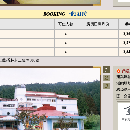
可住人數
房價已開月份
參
4
~
3,
4
~
3,
4
~
3,
山鄉香林村二萬坪106號
評鑑
建築屬
活動場
格煥然
閒、會
木質