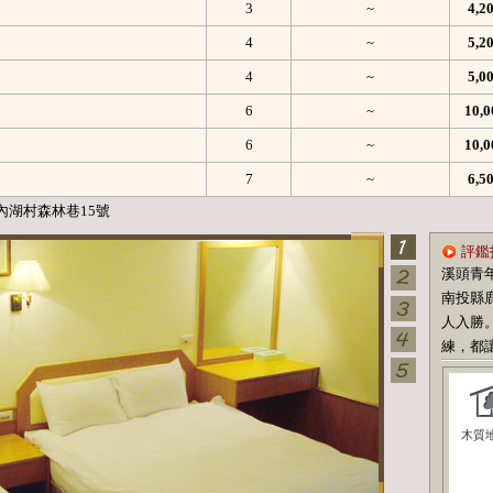
3
~
4,
4
~
5,
4
~
5,
6
~
10,
6
~
10,
7
~
6,
內湖村森林巷15號
評鑑
溪頭青
南投縣
人入勝
練，都讓
木質