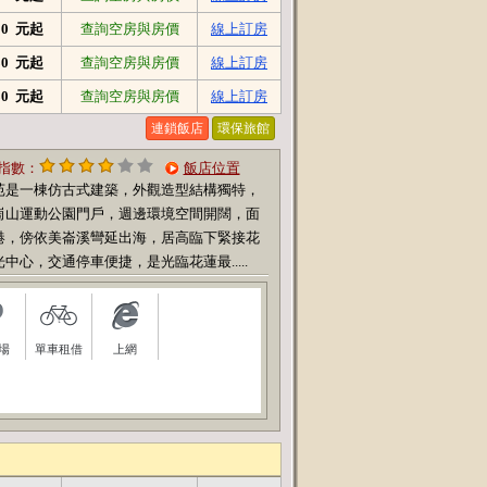
250 元起
查詢空房與房價
線上訂房
080 元起
查詢空房與房價
線上訂房
080 元起
查詢空房與房價
線上訂房
連鎖飯店
環保旅館
指數：
飯店位置
苑是一棟仿古式建築，外觀造型結構獨特，
崗山運動公園門戶，週邊環境空間開闊，面
港，傍依美崙溪彎延出海，居高臨下緊接花
中心，交通停車便捷，是光臨花蓮最.....
場
單車租借
上網