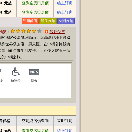
840 元起
查詢空房與房價
線上訂房
200 元起
查詢空房與房價
線上訂房
連鎖飯店
環保旅館
休閒旅館
指數：
飯店位置
魯閣國家公園管理區內，本區峽谷地形是國
躋身世界級的唯一風景區。在中橫公路設有
觀雲山莊供青年朋友使用，期使大家有一個
忘的中橫之旅。
場
無障礙
刷卡
考價格
空房與房價查詢
立即訂房
805 元起
查詢空房與房價
線上訂房